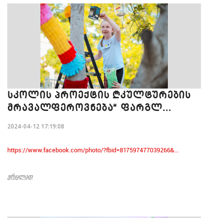
ᲡᲙᲝᲚᲘᲡ ᲞᲠᲝᲔᲥᲢᲘᲡ „ᲙᲣᲚᲢᲣᲠᲔᲑᲘᲡ
ᲛᲠᲐᲕᲐᲚᲤᲔᲠᲝᲕᲜᲔᲑᲐ“ ᲤᲐᲠᲒᲚ...
2024-04-12 17:19:08
https://www.facebook.com/photo/?fbid=817597477039266&...
ᲕᲠᲪᲚᲐᲓ