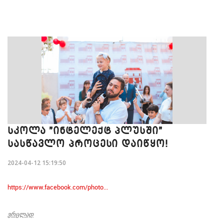
ᲡᲙᲝᲚᲐ "ᲘᲜᲢᲔᲚᲔᲥᲢ ᲞᲚᲣᲡᲨᲘ"
ᲡᲐᲡᲬᲐᲕᲚᲝ ᲞᲠᲝᲪᲔᲡᲘ ᲓᲐᲘᲬᲧᲝ!
2024-04-12 15:19:50
https://www.facebook.com/photo...
ᲕᲠᲪᲚᲐᲓ