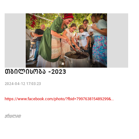
ᲗᲑᲘᲚᲘᲡᲝᲑᲐ -2023
2024-04-12 17:03:23
https://www.facebook.com/photo/?fbid=799763815489299&...
ᲕᲠᲪᲚᲐᲓ