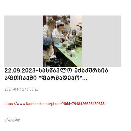
22.09.2023-ᲡᲐᲡᲬᲐᲕᲚᲝ ᲔᲥᲡᲙᲣᲠᲡᲘᲐ
ᲐᲤᲗᲘᲐᲥᲨᲘ "ᲤᲐᲠᲛᲐᲓᲔᲞᲝ"...
2024-04-12 16:55:25
https://www.facebook.com/photo/?fbid=794842662648081&...
ᲕᲠᲪᲚᲐᲓ