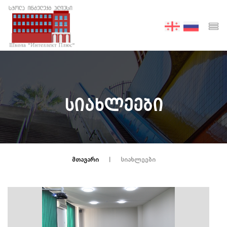
ᲡᲘᲐᲮᲚᲔᲔᲑᲘ
ᲛᲗᲐᲕᲐᲠᲘ
ᲡᲘᲐᲮᲚᲔᲔᲑᲘ