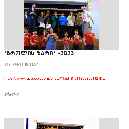
"ᲑᲠᲝᲚᲘᲡ ᲖᲐᲠᲘ" -2023
2024-04-12 18:11:57
https://www.facebook.com/photo/?fbid=819142593551421&...
ᲕᲠᲪᲚᲐᲓ