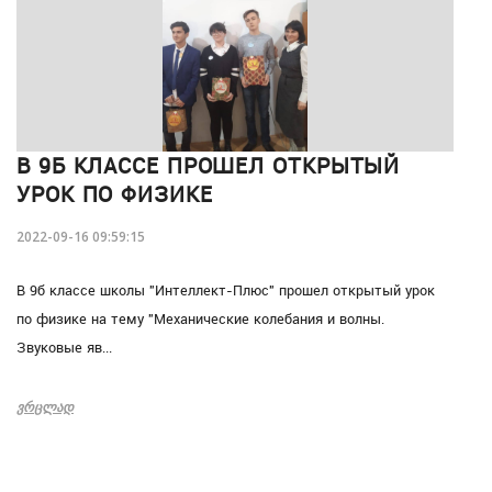
В 9Б КЛАССЕ ПРОШЕЛ ОТКРЫТЫЙ
УРОК ПО ФИЗИКЕ
2022-09-16 09:59:15
В 9б классе школы "Интеллект-Плюс" прошел открытый урок
по физике на тему "Механические колебания и волны.
Звуковые яв...
ᲕᲠᲪᲚᲐᲓ