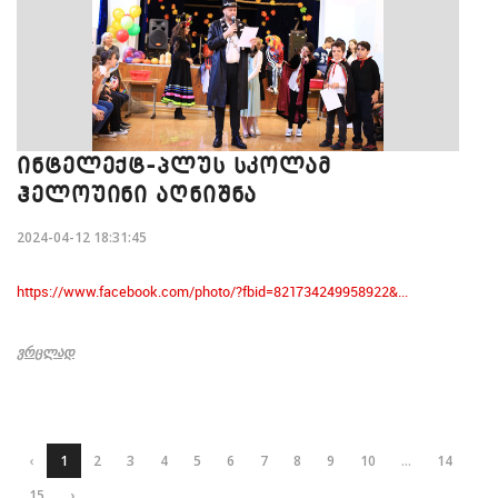
ᲘᲜᲢᲔᲚᲔᲥᲢ-ᲞᲚᲣᲡ ᲡᲙᲝᲚᲐᲛ
ᲰᲔᲚᲝᲣᲘᲜᲘ ᲐᲦᲜᲘᲨᲜᲐ
2024-04-12 18:31:45
https://www.facebook.com/photo/?fbid=821734249958922&...
ᲕᲠᲪᲚᲐᲓ
‹
1
2
3
4
5
6
7
8
9
10
...
14
15
›