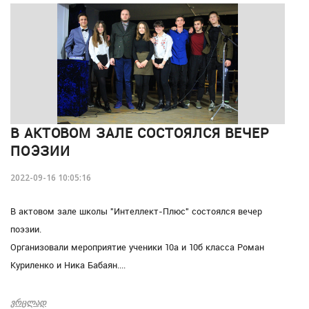
В АКТОВОМ ЗАЛЕ СОСТОЯЛСЯ ВЕЧЕР
ПОЭЗИИ
2022-09-16 10:05:16
В актовом зале школы "Интеллект-Плюс" состоялся вечер
поэзии.
Организовали мероприятие ученики 10а и 10б класса Роман
Куриленко и Ника Бабаян....
ᲕᲠᲪᲚᲐᲓ