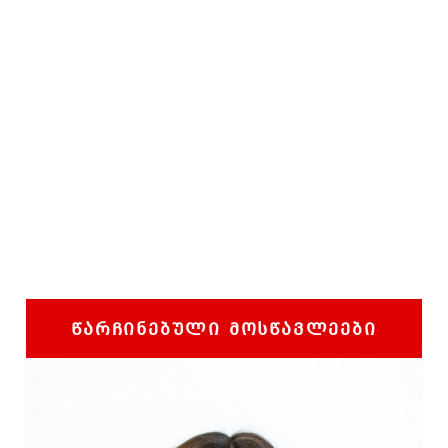
ᲬᲐᲠᲩᲘᲜᲔᲑᲣᲚᲘ ᲛᲝᲡᲬᲐᲕᲚᲔᲔᲑᲘ