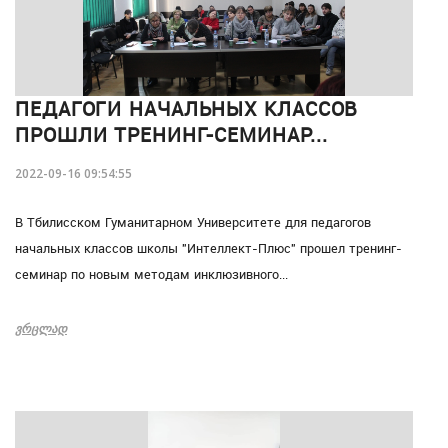
ПЕДАГОГИ НАЧАЛЬНЫХ КЛАССОВ
ПРОШЛИ ТРЕНИНГ-СЕМИНАР...
2022-09-16 09:54:55
В Тбилисском Гуманитарном Университете для педагогов
начальных классов школы "Интеллект-Плюс" прошел тренинг-
семинар по новым методам инклюзивного...
ᲕᲠᲪᲚᲐᲓ