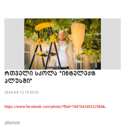
ᲠᲗᲕᲔᲚᲘ ᲡᲙᲝᲚᲐ "ᲘᲜᲢᲔᲚᲔᲥᲢ
ᲞᲚᲣᲡᲨᲘ"
2024-04-12 15:30:33
https://www.facebook.com/photo/?fbid=794764299322584&...
ᲕᲠᲪᲚᲐᲓ