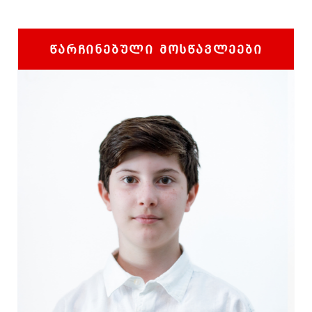
ᲬᲐᲠᲩᲘᲜᲔᲑᲣᲚᲘ ᲛᲝᲡᲬᲐᲕᲚᲔᲔᲑᲘ