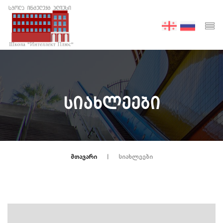
ᲡᲘᲐᲮᲚᲔᲔᲑᲘ
ᲛᲗᲐᲕᲐᲠᲘ
ᲡᲘᲐᲮᲚᲔᲔᲑᲘ