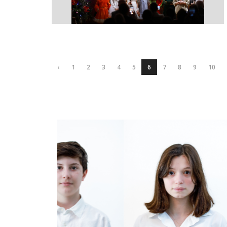
‹
1
2
3
4
5
6
7
8
9
10