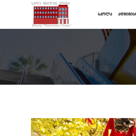
ᲡᲙᲝᲚᲐ
ᲐᲓᲛᲘᲜᲘᲡ