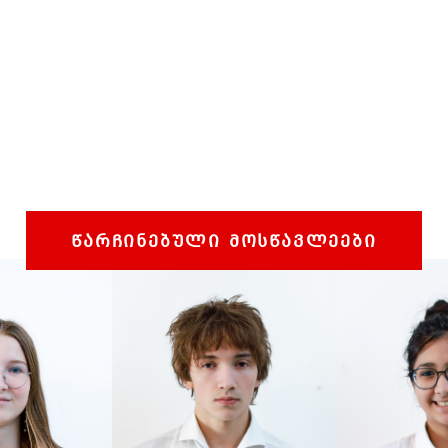
ᲬᲐᲠᲩᲘᲜᲔᲑᲣᲚᲘ ᲛᲝᲡᲬᲐᲕᲚᲔᲔᲑᲘ