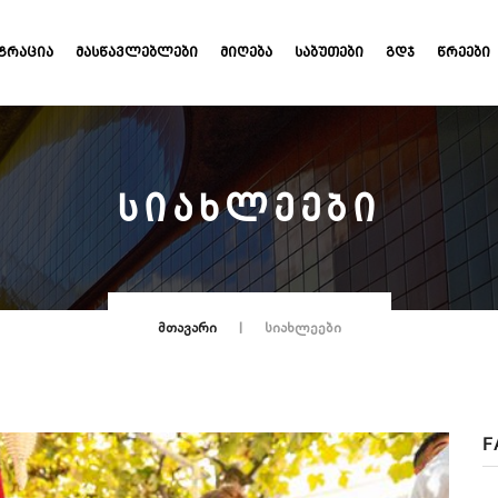
ᲢᲠᲐᲪᲘᲐ
ᲛᲐᲡᲬᲐᲕᲚᲔᲑᲚᲔᲑᲘ
ᲛᲘᲦᲔᲑᲐ
ᲡᲐᲑᲣᲗᲔᲑᲘ
ᲒᲓᲯ
ᲬᲠᲔᲔᲑᲘ
ᲡᲘᲐᲮᲚᲔᲔᲑᲘ
ᲛᲗᲐᲕᲐᲠᲘ
ᲡᲘᲐᲮᲚᲔᲔᲑᲘ
F