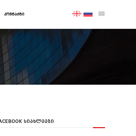
ᲙᲝᲜᲢᲐᲥᲢᲘ
ACEBOOK ᲡᲘᲐᲮᲚᲔᲔᲑᲘ