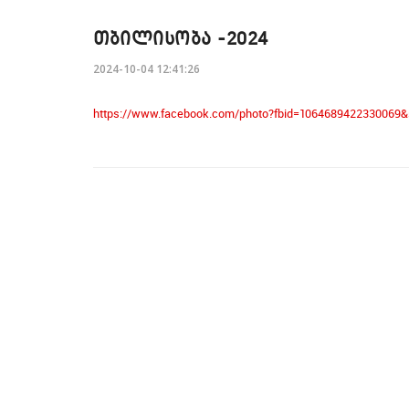
ᲗᲑᲘᲚᲘᲡᲝᲑᲐ -2024
2024-10-04 12:41:26
https://www.facebook.com/photo?fbid=1064689422330069