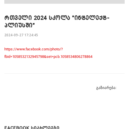
ᲠᲗᲕᲔᲚᲘ 2024 ᲡᲙᲝᲚᲐ "ᲘᲜᲢᲔᲚᲔᲥᲢ-
ᲞᲚᲘᲣᲡᲨᲘ"
2024-09-27 17:24:45
https://www.facebook.com/photo/?
fbid=1058532132945798&set=pcb.1058534806278864
გაზიარება:
FACEBOOK ᲡᲘᲐᲮᲚᲔᲔᲑᲘ