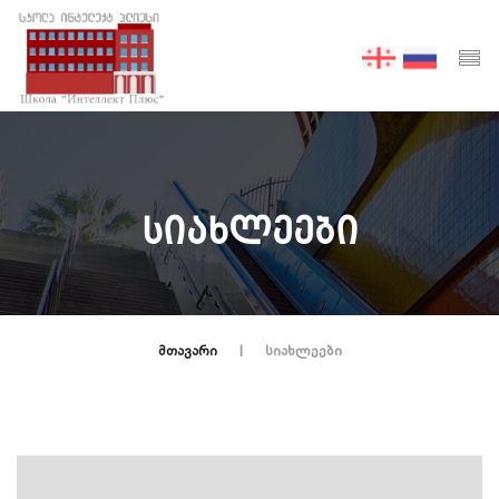
ᲡᲘᲐᲮᲚᲔᲔᲑᲘ
ᲛᲗᲐᲕᲐᲠᲘ
ᲡᲘᲐᲮᲚᲔᲔᲑᲘ