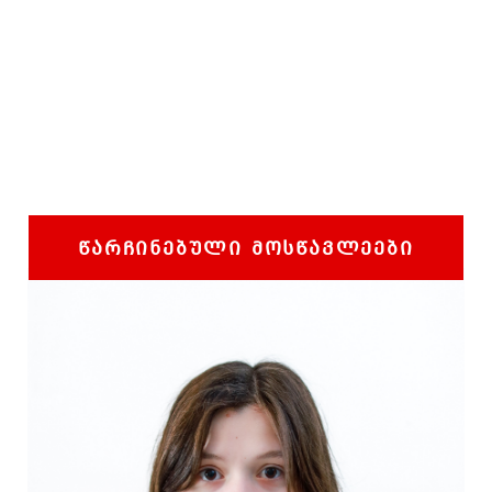
ᲬᲐᲠᲩᲘᲜᲔᲑᲣᲚᲘ ᲛᲝᲡᲬᲐᲕᲚᲔᲔᲑᲘ