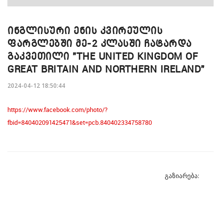
ᲘᲜᲒᲚᲘᲡᲣᲠᲘ ᲔᲜᲘᲡ ᲙᲕᲘᲠᲔᲣᲚᲘᲡ
ᲤᲐᲠᲒᲚᲔᲑᲨᲘ ᲛᲔ-2 ᲙᲚᲐᲡᲨᲘ ᲩᲐᲢᲐᲠᲓᲐ
ᲒᲐᲙᲕᲔᲗᲘᲚᲘ "THE UNITED KINGDOM OF
GREAT BRITAIN AND NORTHERN IRELAND"
2024-04-12 18:50:44
https://www.facebook.com/photo/?
fbid=840402091425471&set=pcb.840402334758780
გაზიარება: