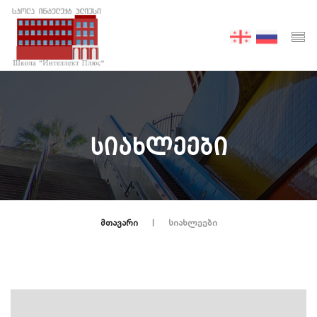
ᲡᲘᲐᲮᲚᲔᲔᲑᲘ
ᲛᲗᲐᲕᲐᲠᲘ
ᲡᲘᲐᲮᲚᲔᲔᲑᲘ