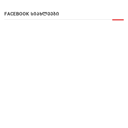
FACEBOOK ᲡᲘᲐᲮᲚᲔᲔᲑᲘ