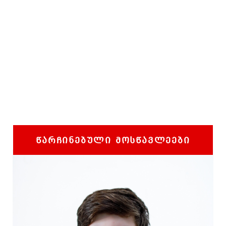
ᲬᲐᲠᲩᲘᲜᲔᲑᲣᲚᲘ ᲛᲝᲡᲬᲐᲕᲚᲔᲔᲑᲘ