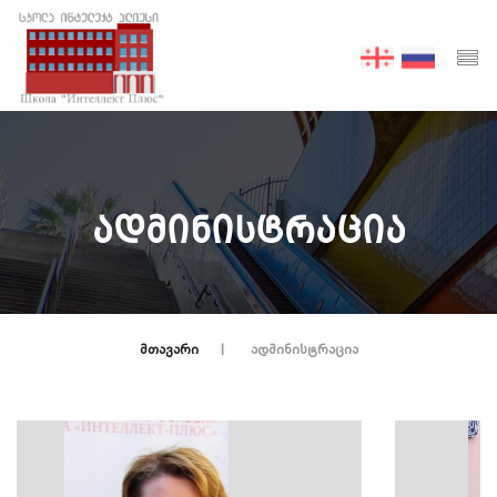
ᲐᲓᲛᲘᲜᲘᲡᲢᲠᲐᲪᲘᲐ
ᲛᲗᲐᲕᲐᲠᲘ
ᲐᲓᲛᲘᲜᲘᲡᲢᲠᲐᲪᲘᲐ