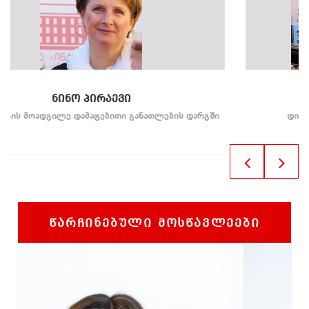
ᲖᲣᲮᲠᲐ ᲛᲐᲒᲐᲛᲔᲓᲝᲕᲐ
ᲒᲨᲘ
ᲓᲘᲠᲔᲥᲢᲝᲠᲘᲡ ᲛᲝᲐᲓᲒᲚᲔ ᲤᲘᲜᲐᲜᲡᲣᲠ ᲓᲐᲠᲒᲨᲘ
ᲬᲐᲠᲩᲘᲜᲔᲑᲣᲚᲘ ᲛᲝᲡᲬᲐᲕᲚᲔᲔᲑᲘ